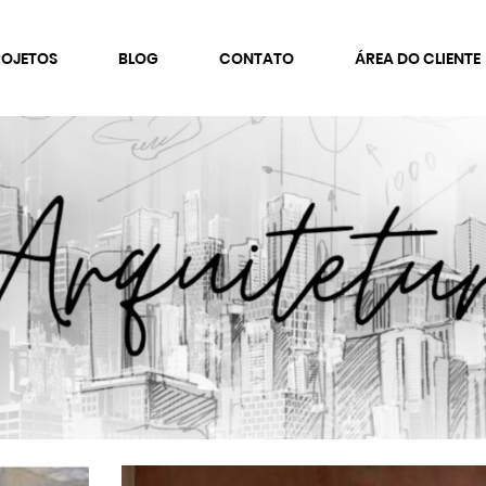
ROJETOS
BLOG
CONTATO
ÁREA DO CLIENTE
GMENTOS DE ATUAÇÃO
FALE CONOSCO
rporativo
Faça um Orçamento
colas e Universidades
Trabalhe Conosco
ínicas e Consultórioss
omercial
anquias
sidencial
municação Visual