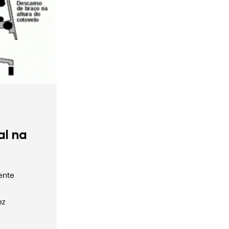
al na
ente
ez