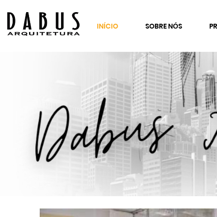
INÍCIO
SOBRE NÓS
P
SE
Co
Es
Cl
C
Fr
Re
Co