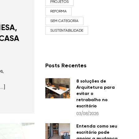
PROJETOS
REFORMA
SEM CATEGORIA
ESA,
SUSTENTABILIDADE
 CASA
Posts Recentes
s,
8 soluções de
[…]
Arquitetura para
evitar o
retrabalho no
escritório
03/08/2026
Entenda como seu
escritório pode
apoiar a mudança