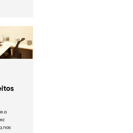
eitos
e a
vez
, nas