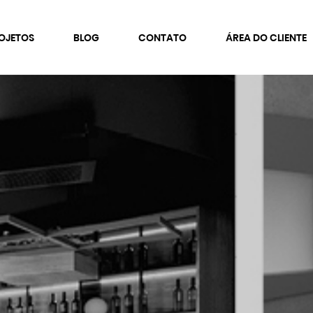
OJETOS
BLOG
CONTATO
ÁREA DO CLIENTE
GMENTOS DE ATUAÇÃO
FALE CONOSCO
rporativo
Faça um Orçamento
colas e Universidades
Trabalhe Conosco
ínicas e Consultórios
mercial
anquias
sidencial
municação Visual