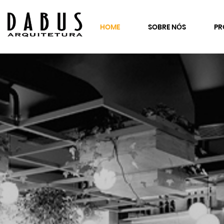
HOME
SOBRE NÓS
PR
SE
Co
Es
Cl
Co
Fr
Re
Co