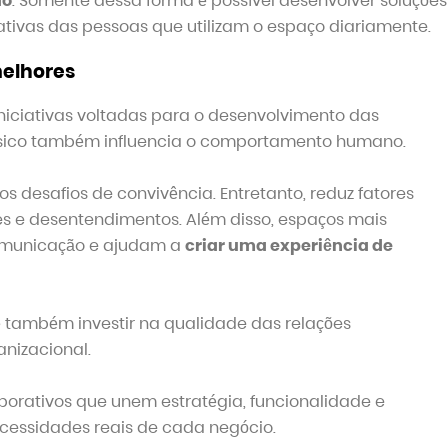
do
. Somente dessa forma é possível desenvolver soluções
ativas das pessoas que utilizam o espaço diariamente.
elhores
iciativas voltadas para o desenvolvimento das
ísico também influencia o comportamento humano.
s desafios de convivência. Entretanto, reduz fatores
 e desentendimentos. Além disso, espaços mais
omunicação e ajudam a
criar uma experiência de
 também investir na qualidade das relações
anizacional.
porativos que unem estratégia, funcionalidade e
ecessidades reais de cada negócio.