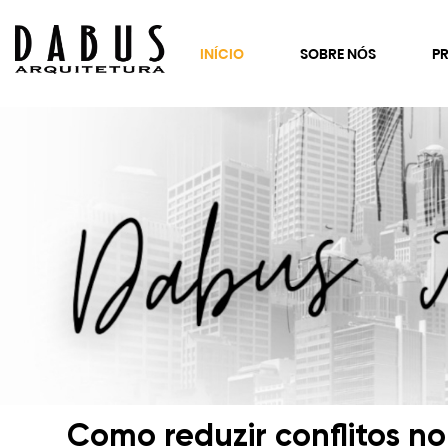
INÍCIO
SOBRE NÓS
P
SE
Co
Es
Cl
C
Fr
Re
Como reduzir conflitos n
Co