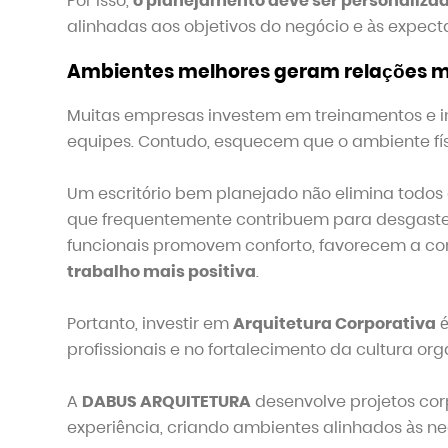
Por isso,
o planejamento deve ser personaliza
alinhadas aos objetivos do negócio e às expect
Ambientes melhores geram relações m
Muitas empresas investem em treinamentos e in
equipes. Contudo, esquecem que o ambiente f
Um escritório bem planejado não elimina todos o
que frequentemente contribuem para desgastes
funcionais promovem conforto, favorecem a c
trabalho mais positiva
.
Portanto, investir em
Arquitetura Corporativa
é
profissionais e no fortalecimento da cultura org
A
DABUS ARQUITETURA
desenvolve projetos cor
experiência, criando ambientes alinhados às n