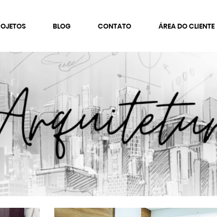
ROJETOS
BLOG
CONTATO
ÁREA DO CLIENTE
GMENTOS DE ATUAÇÃO
FALE CONOSCO
rporativo
Faça um Orçamento
colas e Universidades
Trabalhe Conosco
ínicas e Consultórioss
omercial
anquias
sidencial
municação Visual