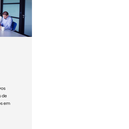
vos
s de
dos em