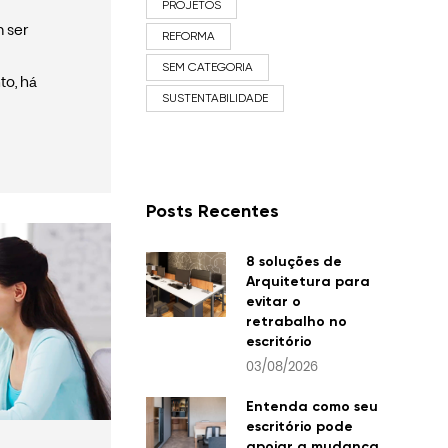
PROJETOS
m ser
REFORMA
SEM CATEGORIA
to, há
SUSTENTABILIDADE
Posts Recentes
8 soluções de
Arquitetura para
evitar o
retrabalho no
escritório
03/08/2026
Entenda como seu
escritório pode
apoiar a mudança