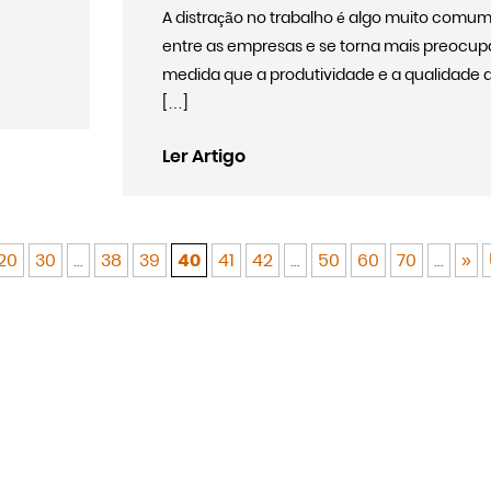
A distração no trabalho é algo muito comu
entre as empresas e se torna mais preocup
medida que a produtividade e a qualidade 
[…]
Ler Artigo
20
30
...
38
39
40
41
42
...
50
60
70
...
»