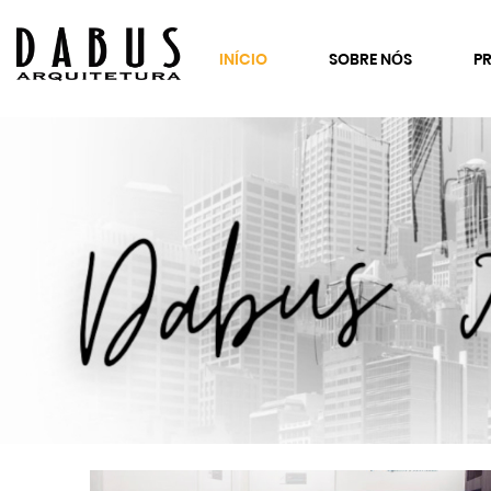
INÍCIO
SOBRE NÓS
P
SE
Co
Es
Cl
C
Fr
Re
Co