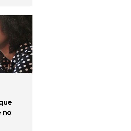
 que
e no