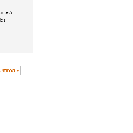
m
ante à
dos
Última »